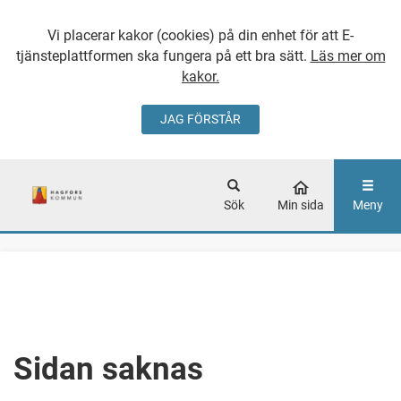
Vi placerar kakor (cookies) på din enhet för att E-
tjänsteplattformen ska fungera på ett bra sätt.
Läs mer om
kakor.
JAG FÖRSTÅR
GÅ DIREKT TILL
HUVUDINNEHÅLLET
Sök
Min sida
Meny
Sidan saknas