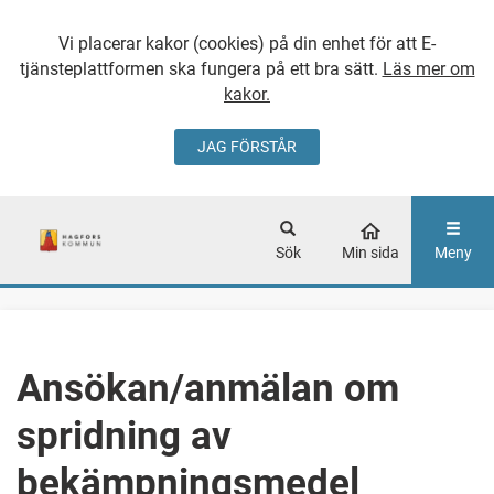
Vi placerar kakor (cookies) på din enhet för att E-
tjänsteplattformen ska fungera på ett bra sätt.
Läs mer om
kakor.
JAG FÖRSTÅR
GÅ DIREKT TILL
HUVUDINNEHÅLLET
Sök
Min sida
Meny
Ansökan/anmälan om
spridning av
bekämpningsmedel