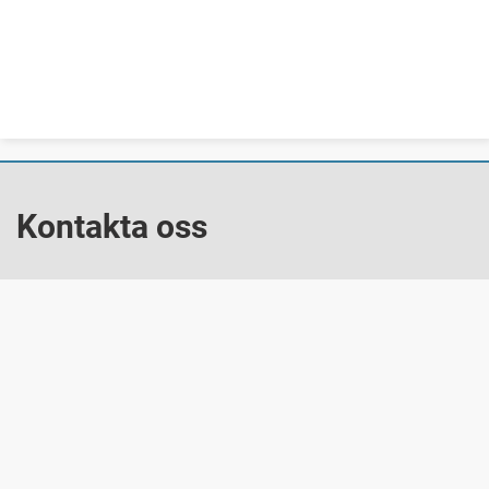
Kontakta oss
E-post: kommun@hagfors.se
Telefon: 0563-185 00
Besök oss
Dalavägen 10
683 80 Hagfors